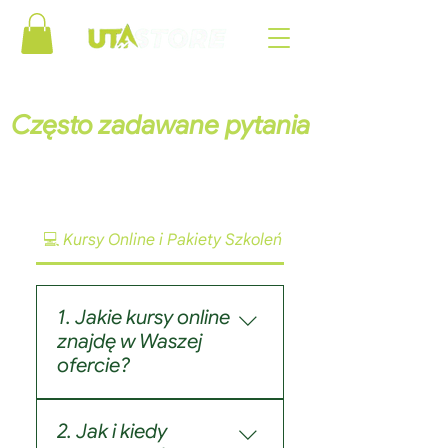
Często zadawane pytania
💻 Kursy Online i Pakiety Szkoleń
⛰ Treningi Indywidu
1. Jakie kursy online
znajdę w Waszej
ofercie?
Skupiamy się na
2. Jak i kiedy
dostarczaniu