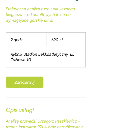
Praktyczna analiza ruchu dla każdego
biegacza – od asfaltowych 5 km po
wymagające górskie ultra!
690
złotych
2 godz.
2
690 zł
polskich
g
o
Rybnik Stadion Lekkoatletyczny, ul.
d
Żużlowa 10
z
.
Zarezerwuj
Opis usługi
Analizę prowadzi Grzegorz Paszkiewicz –
trener, instruktor PZLA oraz certyfikowany