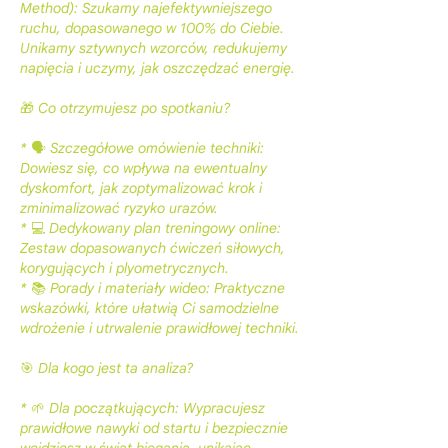
Method): Szukamy najefektywniejszego
ruchu, dopasowanego w 100% do Ciebie.
Unikamy sztywnych wzorców, redukujemy
napięcia i uczymy, jak oszczędzać energię.
🎁 Co otrzymujesz po spotkaniu?
* 🗣️ Szczegółowe omówienie techniki:
Dowiesz się, co wpływa na ewentualny
dyskomfort, jak zoptymalizować krok i
zminimalizować ryzyko urazów.
* 💻 Dedykowany plan treningowy online:
Zestaw dopasowanych ćwiczeń siłowych,
korygujących i plyometrycznych.
* 📚 Porady i materiały wideo: Praktyczne
wskazówki, które ułatwią Ci samodzielne
wdrożenie i utrwalenie prawidłowej techniki.
🎯 Dla kogo jest ta analiza?
* 🌱 Dla początkujących: Wypracujesz
prawidłowe nawyki od startu i bezpiecznie
wejdziesz w świat biegania, unikając