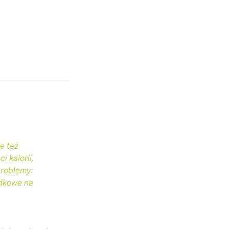
e też
i kalorii,
problemy:
ądkowe na