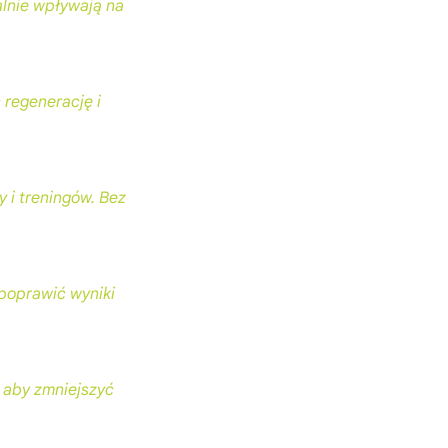
alnie wpływają na
 regenerację i
 i treningów. Bez
 poprawić wyniki
o, aby zmniejszyć