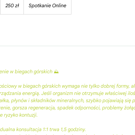
złotych
250 zł
Spotkanie Online
polskich
nie w biegach górskich ⛰️
ościowy w biegach górskich wymaga nie tylko dobrej formy, al
ądzania energią. Jeśli organizm nie otrzymuje właściwej ilośc
łka, płynów i składników mineralnych, szybko pojawiają się 
enie, gorsza regeneracja, spadek odporności, problemy żoł
 ryzyko kontuzji.
ualna konsultacja 1:1 trwa 1,5 godziny.