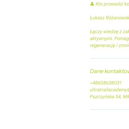
👤 Kto prowadzi k
Łukasz Różanowski 
Łączy wiedzę z zak
aktywnymi. Pomaga
regenerację i zmni
Dane kontakto
+48608638031
ultratrailacadem
Pszczyńska 54, Mi