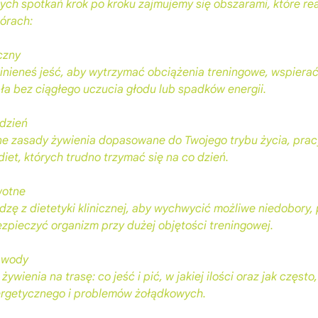
ych spotkań krok po kroku zajmujemy się obszarami, które re
górach:
czny
inieneś jeść, aby wytrzymać obciążenia treningowe, wspierać
ła bez ciągłego uczucia głodu lub spadków energii.
 dzień
e zasady żywienia dopasowane do Twojego trybu życia, pracy
et, których trudno trzymać się na co dzień.
wotne
zę z dietetyki klinicznej, aby wychwycić możliwe niedobory,
ezpieczyć organizm przy dużej objętości treningowej.
zawody
ywienia na trasę: co jeść i pić, w jakiej ilości oraz jak częst
ergetycznego i problemów żołądkowych.