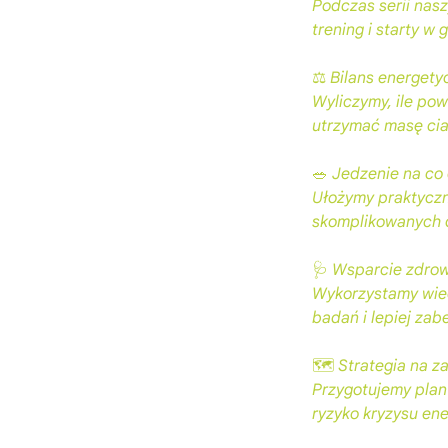
Podczas serii nasz
trening i starty w 
⚖️ Bilans energety
Wyliczymy, ile pow
utrzymać masę cia
🥗 Jedzenie na co
Ułożymy praktyczn
skomplikowanych di
🩺 Wsparcie zdro
Wykorzystamy wied
badań i lepiej zab
🗺️ Strategia na 
Przygotujemy plan ż
ryzyko kryzysu en