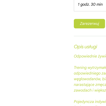
1 godz. 30 min
1
g
o
d
Zarezerwuj
z
3
0
m
Opis usługi
i
n
Odpowiednie żywie
Trening wytrzymał
odpowiedniego zarz
węglowodanów, bia
narastające zmęcz
zawodach i większe
Pojedyncza indywid