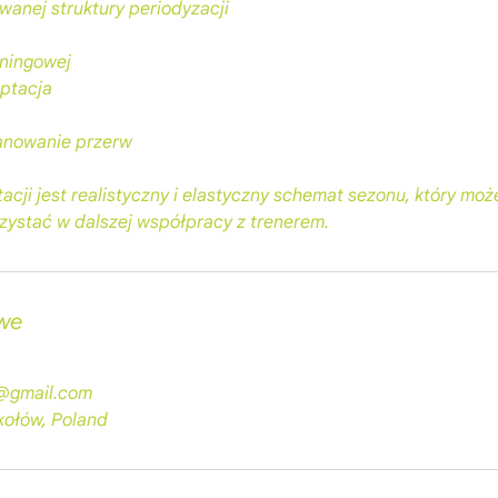
wanej struktury periodyzacji
ningowej
aptacja
lanowanie przerw
acji jest realistyczny i elastyczny schemat sezonu, który mo
rzystać w dalszej współpracy z trenerem.
we
y@gmail.com
kołów, Poland