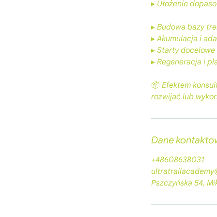
▸ Ułożenie dopaso
▸ Budowa bazy tre
▸ Akumulacja i ad
▸ Starty docelowe
▸ Regeneracja i p
📦 Efektem konsult
rozwijać lub wyko
Dane kontakto
+48608638031
ultratrailacadem
Pszczyńska 54, Mi