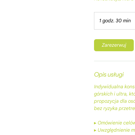
1 godz. 30 min
1
g
o
d
Zarezerwuj
z
3
0
m
Opis usługi
i
n
Indywidualna konsu
górskich i ultra, 
propozycja dla os
bez ryzyka przetre
▸ Omówienie celów
▸ Uwzględnienie m