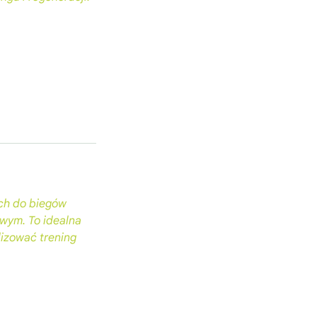
ych do biegów
owym. To idealna
lizować trening