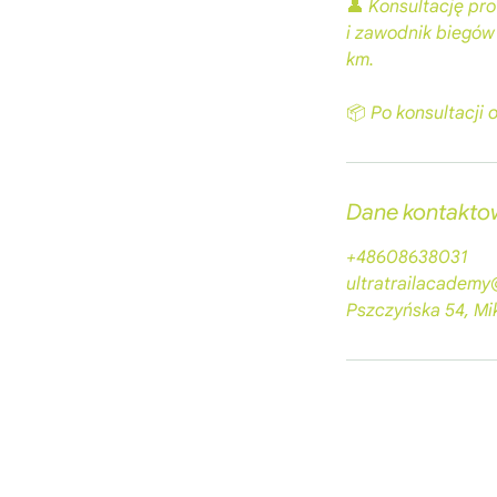
👤 Konsultację pr
i zawodnik biegów 
km.
📦 Po konsultacji
Dane kontakto
+48608638031
ultratrailacadem
Pszczyńska 54, Mi