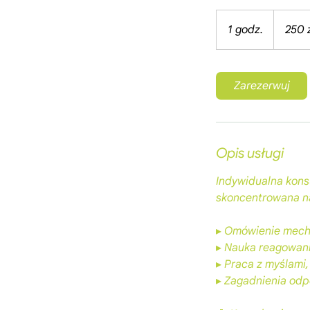
250
złotych
1 godz.
1
250 
polskich
g
o
d
Zarezerwuj
z
Opis usługi
Indywidualna konsu
skoncentrowana na
▸ Omówienie mecha
▸ Nauka reagowania
▸ Praca z myślami,
▸ Zagadnienia odpo