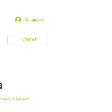
Zaloguj się
UTA365
a
 w czasie biegów