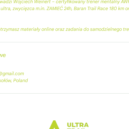
owadzi Wojciech Weinert – certyfikowany trener mentalny AWF
ultra, zwycięzca m.in. ZAMIEĆ 24h, Baran Trail Race 180 km o
 otrzymasz materiały online oraz zadania do samodzielnego tr
we
y@gmail.com
kołów, Poland